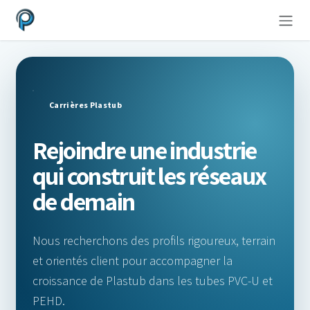
Se rendre au contenu
Carrières Plastub
Rejoindre une industrie
qui construit les réseaux
de demain
Nous recherchons des profils rigoureux, terrain
et orientés client pour accompagner la
croissance de Plastub dans les tubes PVC-U et
PEHD.